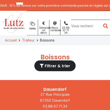
Panneau de gestion des cookies
E : 10% de remise sur votre première commande passée et réglée sur not
Mots
clés
Demander
Nous
03 88
Météo
un
contacter
07 71
devis
34
:
Accueil
Traiteur
Boissons
Boissons
Filtrer & trier
Dauendorf
27 Rue Principale
67350 Dauendorf
03.88.07.71.34