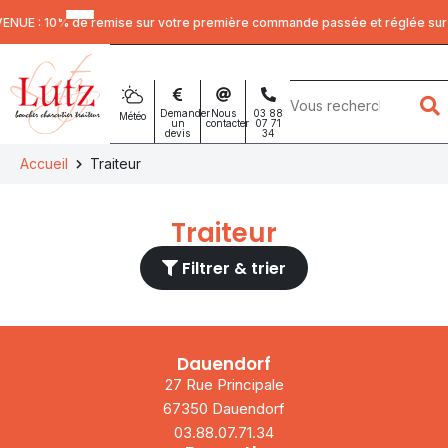
Panneau de gestion des cookies
UE : 10% de remise sur votre première commande passée et réglée sur no
Mots
clés
Demander
Nous
03 88
Météo
un
contacter
07 71
devis
34
:
Accueil
Traiteur
Traiteur
Filtrer & trier
Dauendorf
27 Rue Principale
67350 Dauendorf
03.88.07.71.34