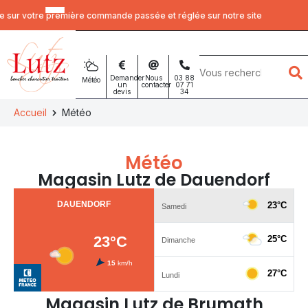
Panneau de gestion des cookies
r votre première commande passée et réglée sur notre site
Mots
clés
Demander
Nous
03 88
Météo
un
contacter
07 71
devis
34
:
Accueil
Météo
Météo
Magasin Lutz de Dauendorf
Magasin Lutz de Brumath