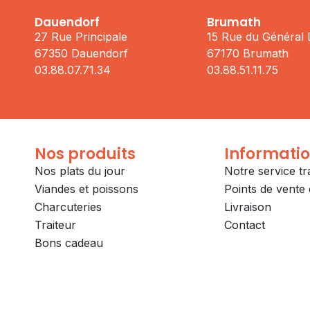
Dauendorf
Brumath
27 Rue Principale
15 Rue du Général
67350 Dauendorf
67170 Brumath
03.88.07.71.34
03.88.51.11.75
Nos produits
Informati
Nos plats du jour
Notre service tr
Viandes et poissons
Points de vente e
Charcuteries
Livraison
Traiteur
Contact
Bons cadeau