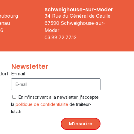
Schweighouse-sur-Moder
Neubourg
34 Rue du Général de Gaulle
enau
67590 Schweighouse-sur-
26
Moder
03.88.72.77.12
Newsletter
dorf
E-mail
En m'inscrivant à la newsletter, j'accepte
la
politique de confidentialité
de traiteur-
lutz.fr
M'inscrire