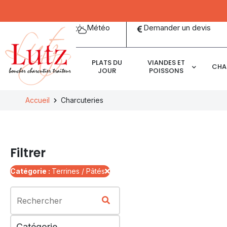
Panneau de gestion des cookies
Météo
Demander un devis
PLATS DU
VIANDES ET
CHA
JOUR
POISSONS
Accueil
Charcuteries
Filtrer
Catégorie :
Terrines / Pâtés
Rechercher
Rechercher
Catégorie