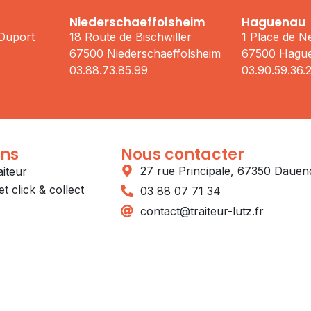
Niederschaeffolsheim
Haguenau
 Duport
18 Route de Bischwiller
1 Place de 
67500 Niederschaeffolsheim
67500 Hagu
03.88.73.85.99
03.90.59.36.
ons
Nous contacter
27 rue Principale, 67350 Dauen
aiteur
t click & collect
03 88 07 71 34
contact@traiteur-lutz.fr