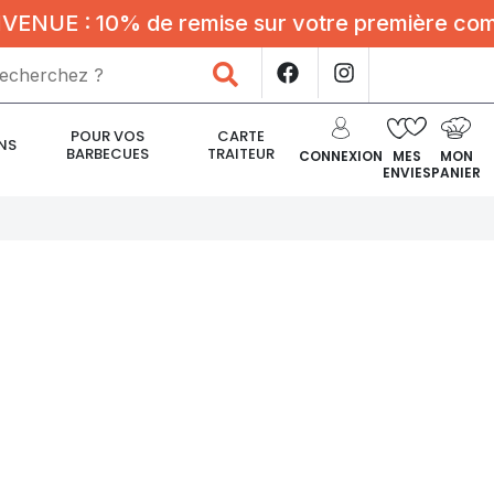
UE : 10% de remise sur votre première comman
Rechercher
POUR VOS
CARTE
NS
BARBECUES
TRAITEUR
CONNEXION
MES
MON
ENVIES
PANIER