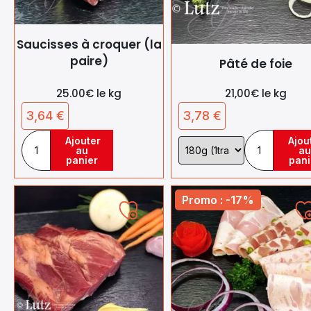
Saucisses à croquer (la
paire)
Pâté de foie
25.00€ le kg
21,00€ le kg
3,64
€
3,78
€
Ajouter
Ajou
Choix
au
au
de
panier
pani
la
variation
Promo : -17%
Ajouter
A
à
à
ma
liste
l