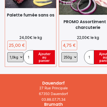
Palette fumée sans os
PROMO Assortiment
charcuterie
24,00€ le kg
22,00€ le kg
25,00
€
4,75
€
Ajouter
Ajou
Choix
Choix
au
au
de
de
panier
pani
la
la
variation
variation
Dauendorf
27 Rue Principale
67350 Dauendorf
03.88.07.71.34
Brumath