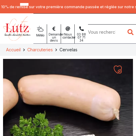
Panneau de gestion des cookies
% de remise sur votre première commande passée et réglée sur notre si
Mots
clés
Demander
Nous
03 88
Météo
un
contacter
07 71
devis
34
:
Accueil
Charcuteries
Cervelas