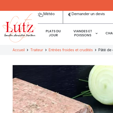
Panneau de gestion des cookies
Météo
Demander un devis
PLATS DU
VIANDES ET
CHA
JOUR
POISSONS
Accueil
Traiteur
Entrées froides et crudités
Pâté de