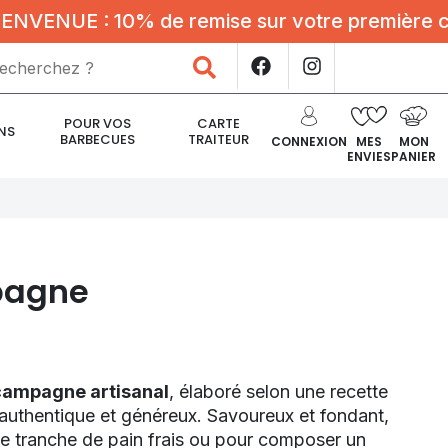
UE : 10% de remise sur votre première comman
Rechercher
POUR VOS
CARTE
NS
BARBECUES
TRAITEUR
CONNEXION
MES
MON
ENVIES
PANIER
pagne
campagne artisanal
, élaboré selon une recette
 authentique et généreux. Savoureux et fondant,
 une tranche de pain frais ou pour composer un