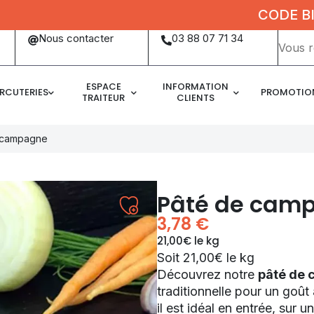
CODE BIENVEN
Mots
Nous contacter
03 88 07 71 34
clés
:
ESPACE
INFORMATION
RCUTERIES
PROMOTIO
TRAITEUR
CLIENTS
 campagne
Pâté de cam
3,78
€
21,00€ le kg
Soit 21,00€ le kg
Découvrez notre
pâté de 
traditionnelle pour un goût
il est idéal en entrée, sur