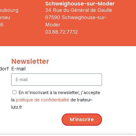
Schweighouse-sur-Moder
Neubourg
34 Rue du Général de Gaulle
enau
67590 Schweighouse-sur-
26
Moder
03.88.72.77.12
Newsletter
dorf
E-mail
En m'inscrivant à la newsletter, j'accepte
la
politique de confidentialité
de traiteur-
lutz.fr
M'inscrire