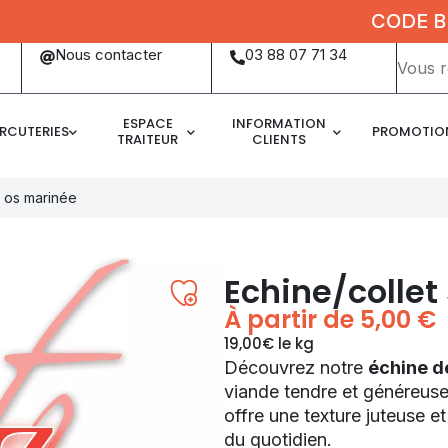
CODE BIENVE
Mots
Nous contacter
03 88 07 71 34
clés
:
ESPACE
INFORMATION
RCUTERIES
PROMOTIO
TRAITEUR
CLIENTS
s os marinée
Echine/collet
À partir de
5,00
€
19,00€ le kg
Découvrez notre
échine d
viande tendre et généreuse
offre une texture juteuse et
du quotidien.