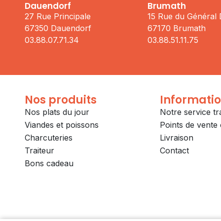
Dauendorf
Brumath
27 Rue Principale
15 Rue du Général
67350 Dauendorf
67170 Brumath
03.88.07.71.34
03.88.51.11.75
Nos produits
Informati
Nos plats du jour
Notre service tr
Viandes et poissons
Points de vente e
Charcuteries
Livraison
Traiteur
Contact
Bons cadeau