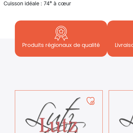
Cuisson idéale : 74° à cœur
Produits régionaux de qualité
Livrais
Ajouter
à
ma
liste