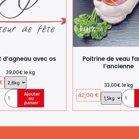
t d’agneau avec os
Poitrine de veau fa
l’ancienne
39,00€ le kg
Choix
€
33,00€ le kg
de
la
Ajouter
42,00
€
Choix
au
variation
de
panier
la
variation