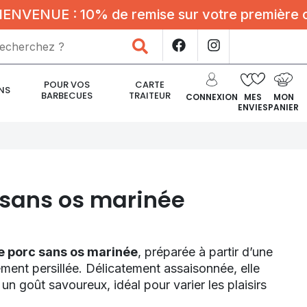
NUE : 10% de remise sur votre première comma
Rechercher
POUR VOS
CARTE
NS
BARBECUES
TRAITEUR
CONNEXION
MES
MON
ENVIES
PANIER
 sans os marinée
e porc sans os marinée
, préparée à partir d’une
ment persillée. Délicatement assaisonnée, elle
 un goût savoureux, idéal pour varier les plaisirs