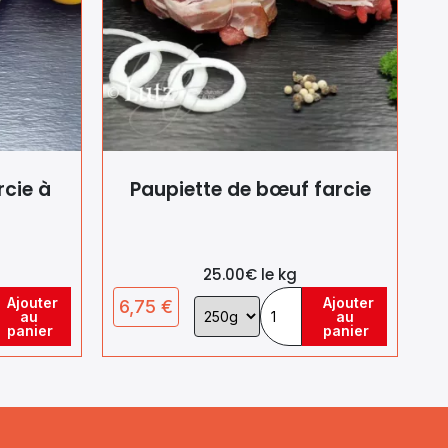
rcie à
Paupiette de bœuf farcie
25.00€ le kg
Ajouter
Ajouter
6,75
€
Choix
au
au
de
panier
panier
la
variation