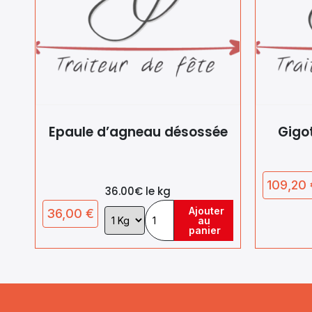
Epaule d’agneau désossée
Gigo
109,20
36.00€ le kg
Ajouter
36,00
€
Choix
au
de
panier
la
variation