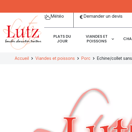
Panneau de gestion des cookies
Météo
Demander un devis
PLATS DU
VIANDES ET
CHA
JOUR
POISSONS
Accueil
Viandes et poissons
Porc
Echine/collet san