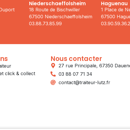
Niederschaeffolsheim
Haguenau
 Duport
18 Route de Bischwiller
1 Place de 
67500 Niederschaeffolsheim
67500 Hagu
03.88.73.85.99
03.90.59.36.
ons
Nous contacter
27 rue Principale, 67350 Dauen
aiteur
t click & collect
03 88 07 71 34
contact@traiteur-lutz.fr